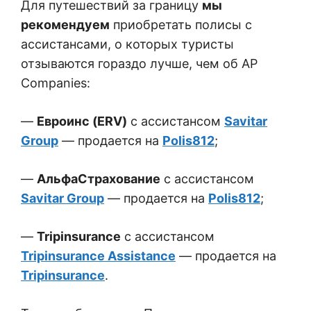
Для путешествий за границу
мы
рекомендуем
приобретать полисы с
ассистансами, о которых туристы
отзываются гораздо лучше, чем об AP
Companies:
—
Евроинс (ERV)
с ассистансом
Savitar
Group
—
продается на
Polis812
;
—
АльфаСтрахование
с ассистансом
Savitar Group
—
продается на
Polis812
;
—
Tripinsurance
с ассистансом
Tripinsurance Assistance
—
продается на
Tripinsurance
.