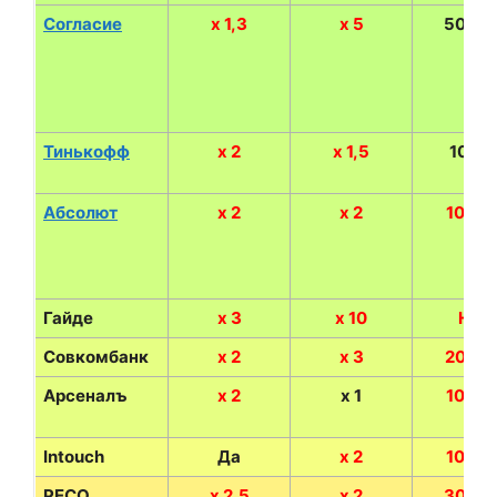
Согласие
х 1,3
х 5
5000 
Тинькофф
х 2
х 1,5
100 %
Абсолют
х 2
х 2
1000 
Гайде
х 3
х 10
Нет
Совкомбанк
х 2
х 3
2000 
Арсеналъ
х 2
х 1
1000 
Intouch
Да
х 2
1000 
РЕСО
х 2,5
х 2
3000 