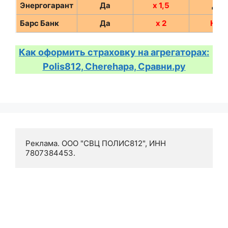
Энергогарант
Да
х 1,5
Да
Барс Банк
Да
х 2
Нет
Как оформить страховку на агрегаторах:
Polis812, Cherehapa, Сравни.ру
Реклама. ООО "СВЦ ПОЛИС812", ИНН 
7807384453.