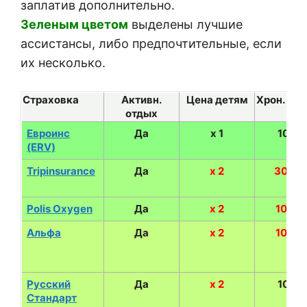
заплатив дополнительно.
Зеленым цветом
выделены лучшие
ассистансы, либо предпочтительные, если
их несколько.
Страховка
Активн.
Цена детям
Хрон. бол
отдых
Евроинс
Да
х 1
100 %
(ERV)
Tripinsurance
Да
х 2
3000 
Polis Oxygen
Да
х 2
1000 
Альфа
Да
х 2
1000 
Русский
Да
х 2
100 %
Стандарт