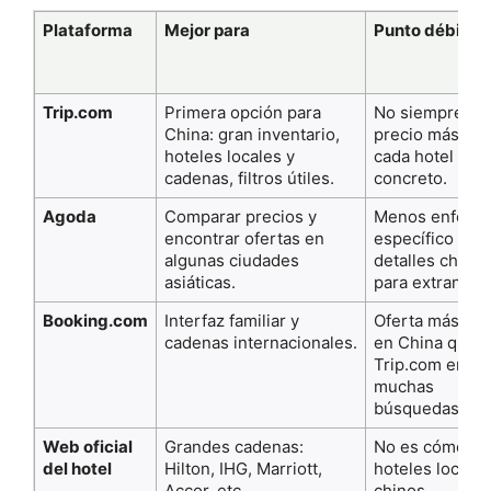
Plataforma
Mejor para
Punto débil
Trip.com
Primera opción para
No siempre tie
China: gran inventario,
precio más baj
hoteles locales y
cada hotel
cadenas, filtros útiles.
concreto.
Agoda
Comparar precios y
Menos enfoqu
encontrar ofertas en
específico en l
algunas ciudades
detalles chinos
asiáticas.
para extranjero
Booking.com
Interfaz familiar y
Oferta más lim
cadenas internacionales.
en China que
Trip.com en
muchas
búsquedas.
Web oficial
Grandes cadenas:
No es cómodo 
del hotel
Hilton, IHG, Marriott,
hoteles locales
Accor, etc.
chinos.