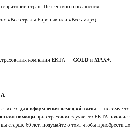
 территории стран Шенгенского соглашения;
но «Все страны Европы» или «Весь мир»);
ы страхования компании EKTA —
GOLD
и
MAX+
.
TA
е всего,
для оформления немецкой визы
— потому что 
инской помощи
при страховом случае, то EKTA подойдет
 вы старше 60 лет, подумайте о том, чтобы приобрести 