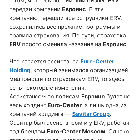
в том, что весь российский бизнес ERV
передан компании
Евроинс
. В эту
компанию перешли все сотрудники ERV,
сохранились все прежние программы и
правила страхования. По сути, страховка
ERV
просто сменила название на
Евроинс
.
Что касается ассистанса
Euro-Center
Holding
, который занимался организацией
медпомощи по страховкам ERV, то здесь
есть некоторые изменения.
Ассистансом по полисам
Евроинс
будет не
весь холдинг
Euro-Center
, а лишь одна из
компаний холдинга —
Savitar Group
.
Савитар был ассистансом и у ERV, работая
под брендом
Euro-Center Moscow
. Однако