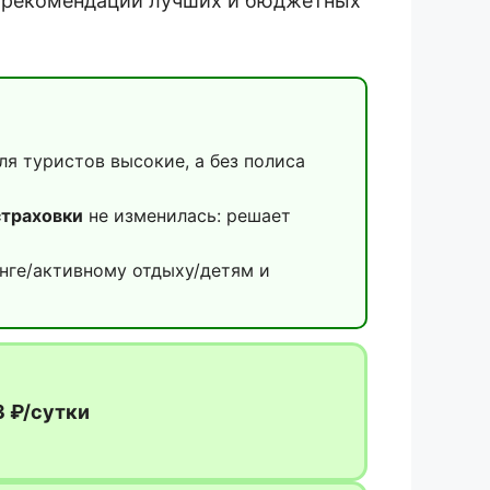
е рекомендации лучших и бюджетных
я туристов высокие, а без полиса
страховки
не изменилась: решает
нге/активному отдыху/детям и
3 ₽/сутки