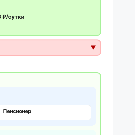
6 ₽/сутки
▼
Пенсионер