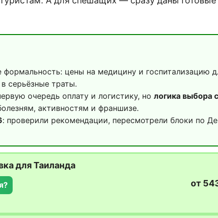
 туристам. А для спешащих — сразу даны готовы
 формальность: цены на медицину и госпитализацию дл
в серьёзные траты.
первую очередь оплату и логистику, но
логика выбора 
болезням, активностям и франшизе.
6
: проверили рекомендации, пересмотрели блоки по Де
вка для Таиланда
от 54
я?