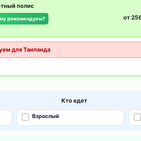
етный полис
от 25
му рекомендуем?
уем для Таиланда
Кто едет
Взрослый