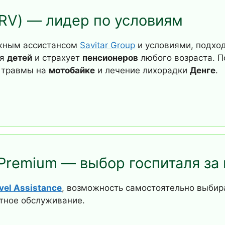
ERV) — лидер по условиям
жным ассистансом
Savitar Group
и условиями, подхо
ля
детей
и страхует
пенсионеров
любого возраста. 
, травмы на
мотобайке
и лечение лихорадки
Денге
.
 Premium — выбор госпиталя за
vel Assistance
, возможность самостоятельно выбира
етное обслуживание.