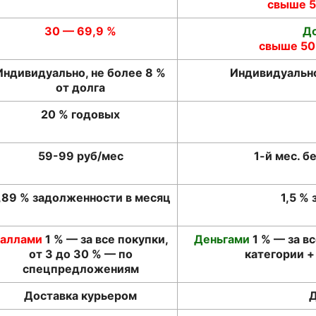
свыше 50
30 — 69,9 %
До
свыше 50 
Индивидуально, не более 8 %
Индивидуально
от долга
20 % годовых
59-99 руб/мес
1-й мес. б
,89 % задолженности в месяц
1,5 %
аллами
1 % — за все покупки,
Деньгами
1 % — за в
от 3 до 30 % — по
категории 
спецпредложениям
Доставка курьером
Д