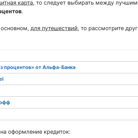
итная карта
, то следует выбирать между лучши
роцентов
.
в основном,
для путешествий
, то рассмотрите дру
ез процентов» от Альфа-Банка
el
кофф
 на оформление кредиток: