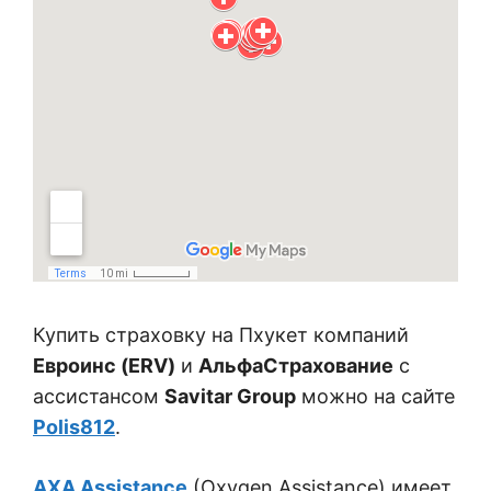
Купить страховку на Пхукет компаний
Евроинс (ERV)
и
АльфаСтрахование
с
ассистансом
Savitar Group
можно на сайте
Polis812
.
AXA Assistance
(Oxygen Assistance) имеет