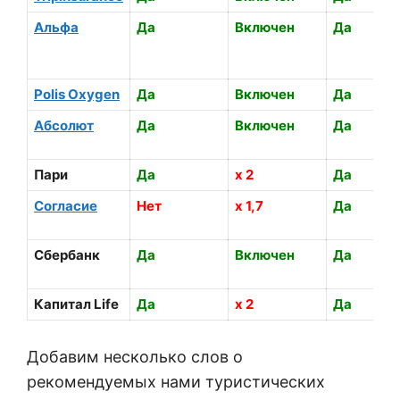
Альфа
Да
Включен
Да
Polis Oxygen
Да
Включен
Да
Абсолют
Да
Включен
Да
Пари
Да
х 2
Да
Согласие
Нет
х 1,7
Да
Сбербанк
Да
Включен
Да
Капитал Life
Да
х 2
Да
Добавим несколько слов о
рекомендуемых нами туристических