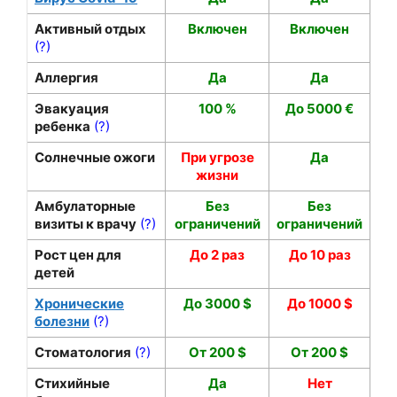
Активный отдых
Включен
Включен
(?)
Аллергия
Да
Да
Эвакуация
100 %
До 5000 €
ребенка
(?)
Солнечные ожоги
При угрозе
Да
жизни
Амбулаторные
Без
Без
визиты к врачу
(?)
ограничений
ограничений
Рост цен для
До 2 раз
До 10 раз
детей
Хронические
До 3000 $
До 1000 $
болезни
(?)
Стоматология
(?)
От 200 $
От 200 $
Стихийные
Да
Нет