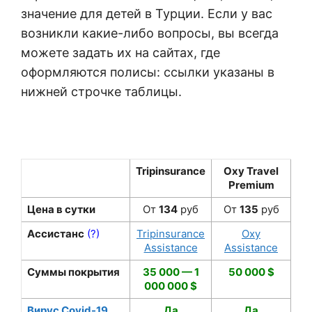
значение для детей в Турции. Если у вас
возникли какие-либо вопросы, вы всегда
можете задать их на сайтах, где
оформляются полисы: ссылки указаны в
нижней строчке таблицы.
Tripinsurance
Oxy Travel
Premium
Цена в сутки
От
134
руб
От
135
руб
Ассистанс
(?)
Tripinsurance
Oxy
Assistance
Assistance
Суммы покрытия
35 000 — 1
50 000 $
000 000 $
Вирус Covid-19
Да
Да