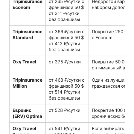
Tripinsurance
от 265 ₽/сутки с
Недорогой вариант
Econom
франшизой 50 $
набором дополнит
от 311 ₽/сутки
без франшизы
Tripinsurance
от 366 ₽/сутки с
Покрытие 250 000 
Standard
франшизой 50 $
с Econom.
от 412 ₽/сутки
без франшизы
Oxy Travel
от 375 ₽/сутки
Покрытие 50 000 €
оптимальный выбо
Tripinsurance
от 468 ₽/сутки с
Один из лучших ва
Million
франшизой 50 $
гражданская ответ
от 514 ₽/сутки
без франшизы
Евроинс
от 528 ₽/сутки
Покрытие 100 000 
(ERV) Optima
хронических болез
Oxy Travel
от 541 ₽/сутки
Если выбирать Oxy