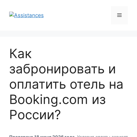
Перейти
к
Меню
содержимому
Как
забронировать и
оплатить отель на
Booking.com из
России?
Проверено 18 июня 2026 года.
Условия оплаты зависят