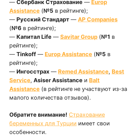
—
Сбербанк Страхование
—
Europ
Assistance
(
№5
в рейтинге);
—
Русский Стандарт
—
AP Companies
(
№6
в рейтинге);
—
Капитал Life
—
Savitar Group
(
№1
в
рейтинге);
—
Tinkoff
—
Europ Assistance
(
№5
в
рейтинге);
—
Ингосстрах
—
Remed Assistance
,
Best
Service
,
Asiser Assistance
и
Balt
Assistance
(в рейтинге не участвуют из-за
малого количества отзывов).
Обратите внимание!
Страхование
беременных для Турции
имеет свои
особенности.