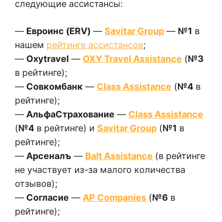
следующие ассистансы:
—
Евроинс (ERV)
—
Savitar Group
—
№1
в
нашем
рейтинге ассистансов
;
—
Oxytravel
—
OXY Travel Assistance
(
№3
в рейтинге);
—
Совкомбанк
—
Class Assistance
(
№4
в
рейтинге);
—
АльфаСтрахование
—
Class Assistance
(
№4
в рейтинге) и
Savitar Group
(
№1
в
рейтинге);
—
Арсеналъ
—
Balt Assistance
(в рейтинге
не участвует из-за малого количества
отзывов);
—
Согласие
—
AP Companies
(
№6
в
рейтинге);