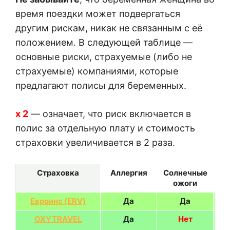
время поездки может подвергаться
другим рискам, никак не связанным с её
положением. В следующей таблице —
основные риски, страхуемые (либо не
страхуемые) компаниями, которые
предлагают полисы для беременных.
х 2
— означает, что риск включается в
полис за отдельную плату и стоимость
страховки увеличивается в 2 раза.
Страховка
Аллергия
Солнечные
Хр
ожоги
Евроинс (ERV)
Да
Да
OXYTRAVEL
Да
Нет
П