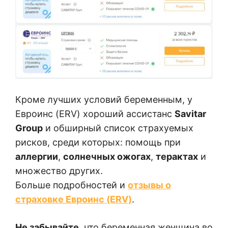
Кроме лучших условий беременным, у
Евроинс (ERV) хороший ассистанс
Savitar
Group
и обширный список страхуемых
рисков, среди которых: помощь при
аллергии
,
солнечных ожогах
,
терактах
и
множество других.
Больше подробностей и
отзывы о
страховке Евроинс (ERV)
.
Не забывайте
, что беременная женщина во